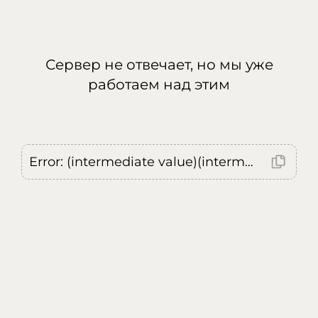
Сервер не отвечает, но мы уже
работаем над этим
Error: (intermediate value)(intermediate value)(intermediate value).replaceAll is not a function