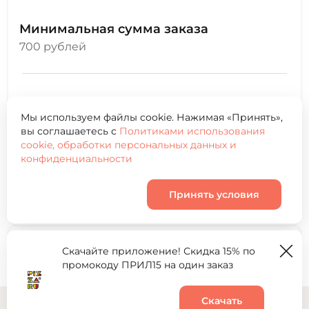
Минимальная сумма заказа
700 рублей
Адреса подразделений Pizza.ru:
Мы используем файлы cookie. Нажимая «Принять»,
г. Северск, пр. Коммунистический, 111.
вы соглашаетесь с
Политиками использования
cookie, обработки персональных данных и
г. Томск, ул. В.Болдырева, 2а.
конфиденциальности
Томская обл., мкр. Северный парк, ул. Марины
Цветаевой, 12
Принять условия
г. Томск, мкр. Южные ворота, ул. Тихая 106А
Скачайте приложение! Скидка 15% по
промокоду ПРИЛ15 на один заказ
Скачать
0