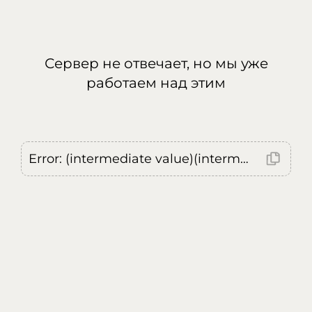
Сервер не отвечает, но мы уже
работаем над этим
Error: (intermediate value)(intermediate value)(intermediate value).replaceAll is not a function