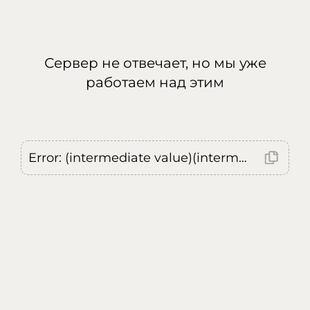
Сервер не отвечает, но мы уже
работаем над этим
Error: (intermediate value)(intermediate value)(intermediate value).replaceAll is not a function