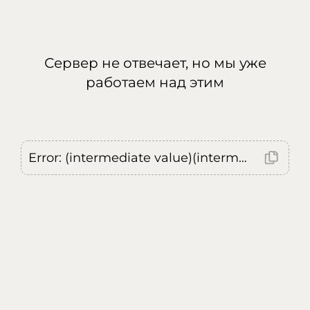
Сервер не отвечает, но мы уже
работаем над этим
Error: (intermediate value)(intermediate value)(intermediate value).replaceAll is not a function