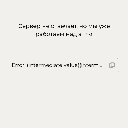
Сервер не отвечает, но мы уже
работаем над этим
Error: (intermediate value)(intermediate value)(intermediate value).replaceAll is not a function