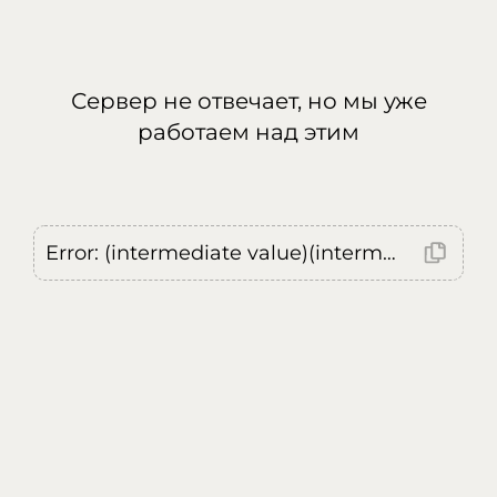
Сервер не отвечает, но мы уже
работаем над этим
Error: (intermediate value)(intermediate value)(intermediate value).replaceAll is not a function