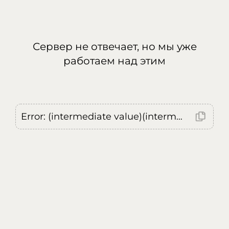
Сервер не отвечает, но мы уже
работаем над этим
Error: (intermediate value)(intermediate value)(intermediate value).replaceAll is not a function