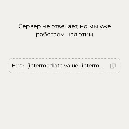
Сервер не отвечает, но мы уже
работаем над этим
Error: (intermediate value)(intermediate value)(intermediate value).replaceAll is not a function